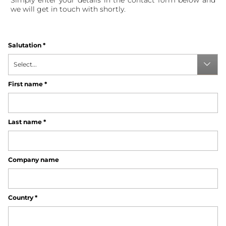
Simply enter your details in the contact form below and
we will get in touch with shortly.
Salutation
*
Select...
First name
*
Last name
*
Company name
Country
*