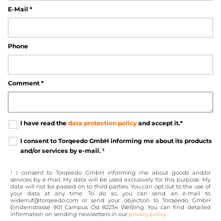
E-Mail
*
Phone
Comment
*
I have read the
data protection policy
and accept it.*
I consent to Torqeedo GmbH informing me about its products
and/or services by e-mail. ¹
¹ I consent to Torqeedo GmbH informing me about goods and/or
services by e-mail. My data will be used exclusively for this purpose. My
data will not be passed on to third parties. You can opt out to the use of
your data at any time. To do so, you can send an e-mail to
widerruf@torqeedo.com or send your objection to Torqeedo GmbH
Einsteinstrasse 901 Campus Ost 82234 Weßling. You can find detailed
information on sending newsletters in our
privacy policy
.